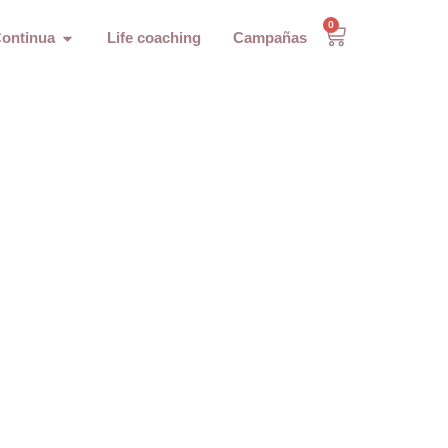
0
ontinua
Life coaching
Campañas